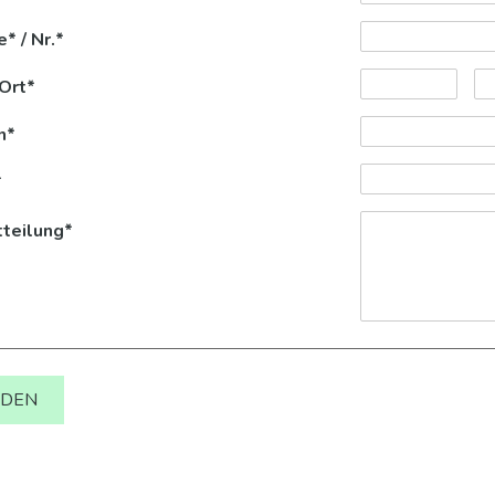
e
*
/
Nr.
*
Ort
*
n
*
*
tteilung
*
NDEN