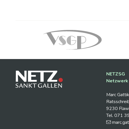
Footer
NETZSG
Netzwerk 
Marc Gattik
Ratsschrei
9230 Flawi
Tel. 071 3
marc.gat