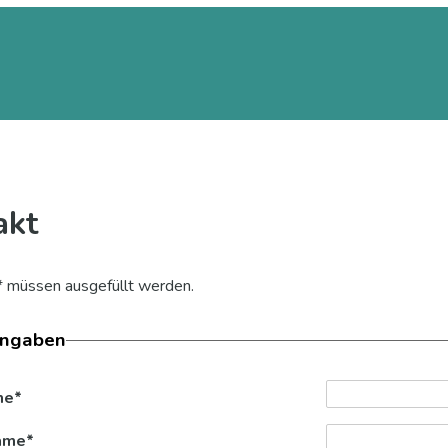
akt
 * müssen ausgefüllt werden.
Angaben
me
*
ame
*