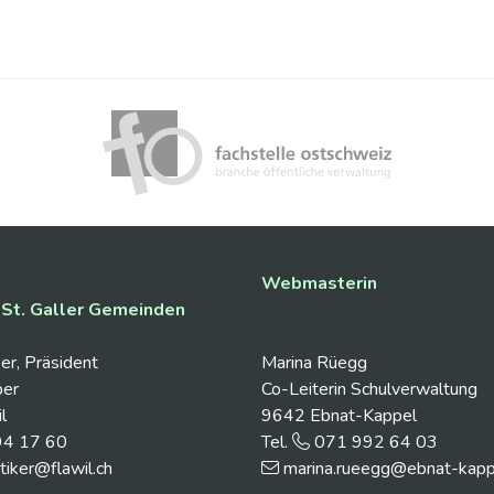
Webmasterin
St. Galler Gemeinden
er, Präsident
Marina Rüegg
ber
Co-Leiterin Schulverwaltung
l
9642 Ebnat-Kappel
94 17 60
Tel.
071 992 64 03
tiker@flawil.ch
marina.rueegg@ebnat-kapp