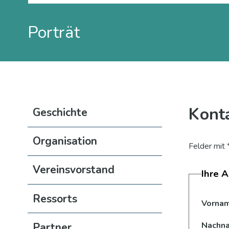
Sie befinden sich hier:
Porträt
Subnavigation
Kont
Geschichte
Organisation
Felder mit
Vereinsvorstand
Ihre 
Ressorts
Vorna
Nachn
Partner